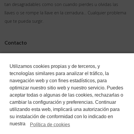
tan desagradables como son cuando pierdes u olvidas las
llaves o se rompe la llave en la cerradura… Cualquier problema
que te pueda surgir.
Contacto
AREA DE SERVICIOS:
Utilizamos cookies propias y de terceros, y
Provincia de Pontevedra
tecnologías similares para analizar el tráfico, la
navegación web y con fines estadísticos, para
+34 672 72 95 49
optimizar nuestro sitio web y nuestro servicio. Puedes
info@cerrajeriagalaica.com
aceptar todas o algunas de las cookies, rechazarlas o
cambiar la configuración y preferencias. Continuar
utilizando esta web, implicará una autorización para
Más Información
su instalación de conformidad con lo indicado en
nuestra
Política de cookies
Aviso Legal