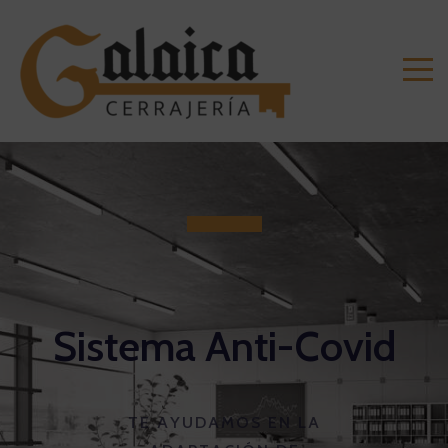
S
i
s
t
e
m
a
A
n
t
i
-
C
o
v
i
d
T
E
A
Y
U
D
A
M
O
S
E
N
L
A